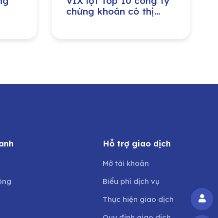
ng
VIX lọt Top 10 công ty
chứng khoán có thị
phần môi giới cổ phiếu
trên thị trường niêm yết
HNX lớn nhất trong
Quý II/2026
anh
Hỗ trợ giao dịch
Mở tài khoản
ông
Biểu phí dịch vụ
Thực hiện giao dịch
Quy định giao dịch