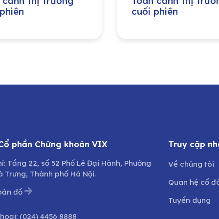
 cảnh thị trường
Toàn cảnh thị trườ
 phiên
cuối phiên
 Cổ phần Chứng khoán VIX
Truy cập nh
hỉ: Tầng 22, số 52 Phố Lê Đại Hành, Phường
Về chúng tôi
à Trưng, Thành phố Hà Nội.
Quan hệ cổ đ
bản đồ
Tuyển dụng
thoại:
(024) 4456 8888