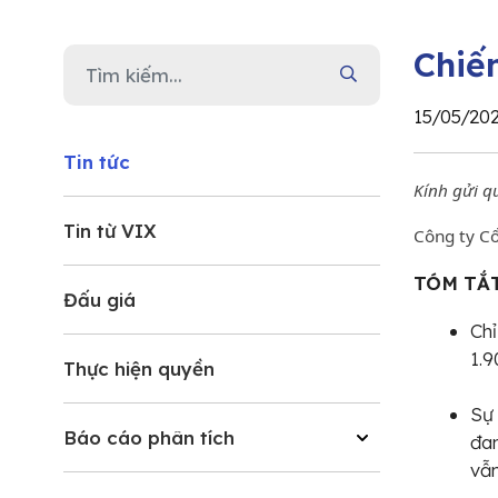
Chiế
15/05/20
Tin tức
Kính gửi q
Tin từ VIX
Công ty Cổ
TÓM TẮT
Đấu giá
Ch
1.9
Thực hiện quyền
Sự 
Báo cáo phân tích
đan
vẫn