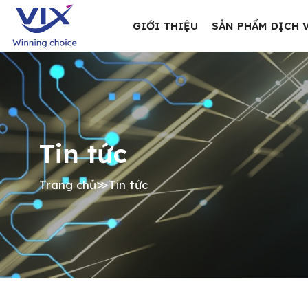
GIỚI THIỆU
SẢN PHẨM DỊCH 
Tin tức
Trang chủ
≫
Tin tức