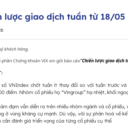
n lược giao dịch tuần từ 18/05
26
uý khách hàng,
 phần Chứng khoán VIX xin gửi báo cáo
“
Chiến lược giao dịch t
:
ỉ số VNIndex chốt tuần ít thay đổi so với tuần trước 
00 điểm. Nhóm cổ phiếu họ “Vingroup” hạ nhiệt, khối ngoạ
ảm đạm vẫn diễn ra trên nhiều nhóm ngành và cổ phiếu, 
g ở vùng kháng cự mạnh. Dù vậy, với sự phân hoá về kết
 cần đánh giá triển vọng của từng cổ phiếu cụ thể.