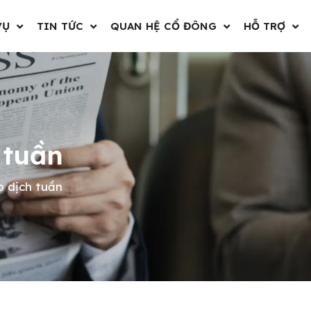
VỤ
TIN TỨC
QUAN HỆ CỔ ĐÔNG
HỖ TRỢ
 tuần
o dịch tuần