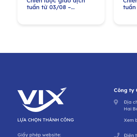
Chiến lược giao dịch
Chiế
tuần từ 03/08 –
tuần
07/08/2026
31/0
Công ty
Địa c
Hai B
LỰA CHỌN THÀNH CÔNG
Xem 
Giấy phép website:
Điện 