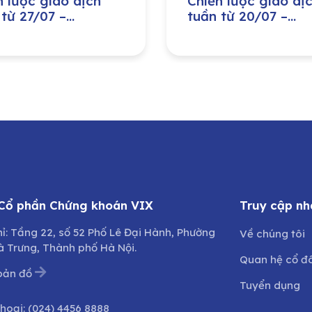
n lược giao dịch
Chiến lược giao dị
 từ 27/07 –
tuần từ 20/07 –
7/2026
24/07/2026
 Cổ phần Chứng khoán VIX
Truy cập nh
hỉ: Tầng 22, số 52 Phố Lê Đại Hành, Phường
Về chúng tôi
à Trưng, Thành phố Hà Nội.
Quan hệ cổ đ
bản đồ
Tuyển dụng
thoại:
(024) 4456 8888