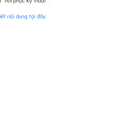
 “hồi phục kỹ thuật” .
iết nội dung tại đây