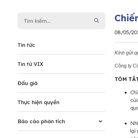
Chiế
08/05/20
Tin tức
Kính gửi q
Tin từ VIX
Công ty C
TÓM TẮT
Đấu giá
Chỉ
của
Thực hiện quyền
qua
Báo cáo phân tích
Nhì
lại