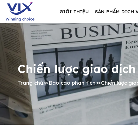
GIỚI THIỆU
SẢN PHẨM DỊCH 
Chiến lược giao dịch
Trang chủ
≫
Báo cáo phân tích
≫
Chiến lược gia