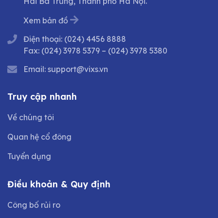
Hai Bà Trưng, Thành phố Hà Nội.
Xem bản đồ
Điện thoại:
(024) 4456 8888
Fax:
(024) 3978 5379
–
(024) 3978 5380
Email:
support@vixs.vn
Truy cập nhanh
Về chúng tôi
Quan hệ cổ đông
Tuyển dụng
Điều khoản & Quy định
Công bố rủi ro