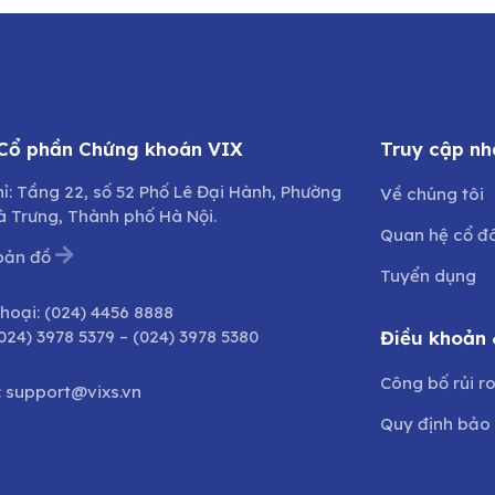
 Cổ phần Chứng khoán VIX
Truy cập nh
hỉ: Tầng 22, số 52 Phố Lê Đại Hành, Phường
Về chúng tôi
à Trưng, Thành phố Hà Nội.
Quan hệ cổ đ
bản đồ
Tuyển dụng
thoại:
(024) 4456 8888
024) 3978 5379
–
(024) 3978 5380
Điều khoản 
Công bố rủi r
:
support@vixs.vn
Quy định bảo 