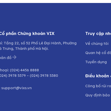
 Cổ phần Chứng khoán VIX
Truy cập nh
hỉ: Tầng 22, số 52 Phố Lê Đại Hành, Phường
Về chúng tôi
à Trưng, Thành phố Hà Nội.
Quan hệ cổ đ
bản đồ
Tuyển dụng
thoại:
(024) 4456 8888
024) 3978 5379
–
(024) 3978 5380
Điều khoản 
Công bố rủi r
:
support@vixs.vn
Quy định bảo 