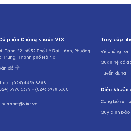
 Cổ phần Chứng khoán VIX
Truy cập nh
hỉ: Tầng 22, số 52 Phố Lê Đại Hành, Phường
Về chúng tôi
à Trưng, Thành phố Hà Nội.
Quan hệ cổ đ
bản đồ
Tuyển dụng
thoại:
(024) 4456 8888
024) 3978 5379
–
(024) 3978 5380
Điều khoản 
Công bố rủi r
:
support@vixs.vn
Quy định bảo 