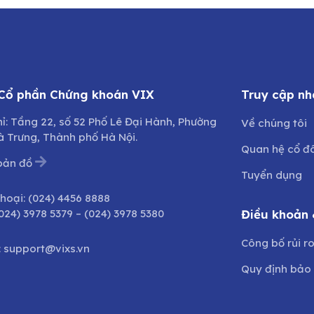
 Cổ phần Chứng khoán VIX
Truy cập nh
hỉ: Tầng 22, số 52 Phố Lê Đại Hành, Phường
Về chúng tôi
à Trưng, Thành phố Hà Nội.
Quan hệ cổ đ
bản đồ
Tuyển dụng
thoại:
(024) 4456 8888
024) 3978 5379
–
(024) 3978 5380
Điều khoản 
Công bố rủi r
:
support@vixs.vn
Quy định bảo 