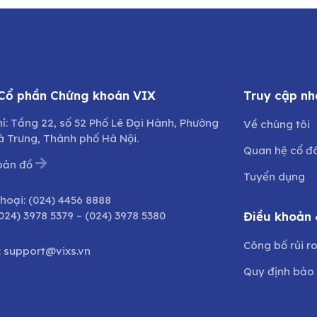
 Cổ phần Chứng khoán VIX
Truy cập nh
hỉ: Tầng 22, số 52 Phố Lê Đại Hành, Phường
Về chúng tôi
à Trưng, Thành phố Hà Nội.
Quan hệ cổ đ
bản đồ
Tuyển dụng
thoại:
(024) 4456 8888
024) 3978 5379
–
(024) 3978 5380
Điều khoản 
Công bố rủi r
:
support@vixs.vn
Quy định bảo 