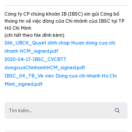
Công ty CP chứng khoán IB (IBSC) xin gửi Công bố
thông tin về việc đóng cửa Chi nhánh của IBSC tại TP
Hồ Chí Minh
(chi tiết theo file đính kèm)
266_UBCK_Quyet dinh chap thuan dong cua chi
nhanh HCM_signed.pdf
2020-04-17-IBSC_CVCBTT
dongcuaChinhanhHCM_signed.pdf
IBSC_04_TB_Ve viec Dong cua chi nhanh Ho Chi
Minh_signed.pdf