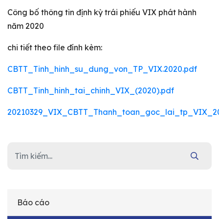
Công bố thông tin định kỳ trái phiếu VIX phát hành
năm 2020
chi tiết theo file đính kèm:
CBTT_Tinh_hinh_su_dung_von_TP_VIX.2020.pdf
CBTT_Tinh_hinh_tai_chinh_VIX_(2020).pdf
20210329_VIX_CBTT_Thanh_toan_goc_lai_tp_VIX_20
Báo cáo