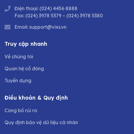
Điện thoại:
(024) 4456 8888
Fax:
(024) 3978 5379
–
(024) 3978 5380
Email:
support@vixs.vn
Truy cập nhanh
Về chúng tôi
Quan hệ cổ đông
Tuyển dụng
Điều khoản & Quy định
Công bố rủi ro
Quy định bảo vệ dữ liệu cá nhân