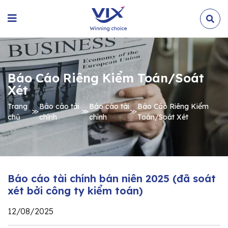
Báo Cáo Riêng Kiểm Toán/Soát
Xét
Trang
Báo cáo tài
Báo cáo tài
Báo Cáo Riêng Kiểm
≫
≫
≫
chủ
chính
chính
Toán/Soát Xét
Báo cáo tài chính bán niên 2025 (đã soát
xét bởi công ty kiểm toán)
12/08/2025