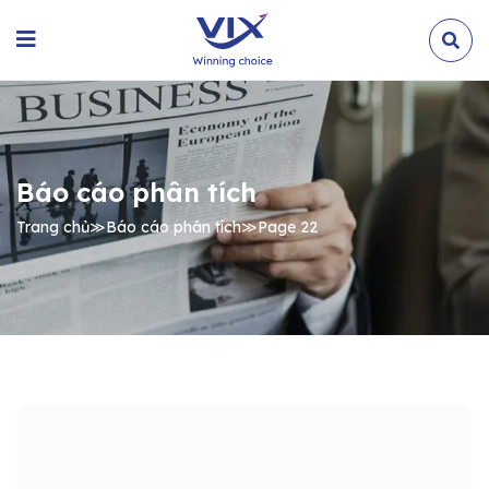
Báo cáo phân tích
Trang chủ
≫
Báo cáo phân tích
≫
Page 22