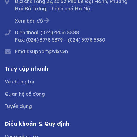
Địa chỉ: Tầng 22, số 52 Phố Lê Đại Hành, Phường
Hai Bà Trưng, Thành phố Hà Nội.
Xem bản đồ
Điện thoại:
(024) 4456 8888
Fax:
(024) 3978 5379
–
(024) 3978 5380
Email:
support@vixs.vn
Truy cập nhanh
Về chúng tôi
Quan hệ cổ đông
Tuyển dụng
Điều khoản & Quy định
Công bố rủi ro