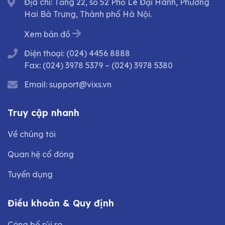
Địa chỉ: Tầng 22, số 52 Phố Lê Đại Hành, Phường
Hai Bà Trưng, Thành phố Hà Nội.
Xem bản đồ
Điện thoại:
(024) 4456 8888
Fax:
(024) 3978 5379
–
(024) 3978 5380
Email:
support@vixs.vn
Truy cập nhanh
Về chúng tôi
Quan hệ cổ đông
Tuyển dụng
Điều khoản & Quy định
Công bố rủi ro