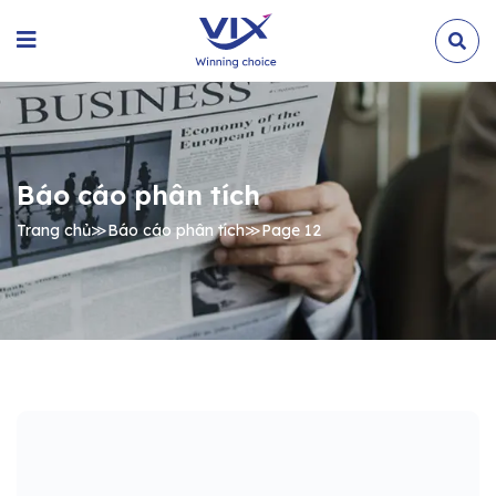
Báo cáo phân tích
Trang chủ
≫
Báo cáo phân tích
≫
Page 12