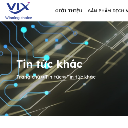
GIỚI THIỆU
SẢN PHẨM DỊCH 
Tin tức khác
Trang chủ
≫
Tin tức
≫
Tin tức khác