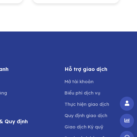
ng
Ủy ban Nhân dân tỉnh
Nghệ An sở hữu
anh
Hỗ trợ giao dịch
Mở tài khoản
ông
Biểu phí dịch vụ
Thực hiện giao dịch
Quy định giao dịch
& Quy định
Giao dịch Ký quỹ
o