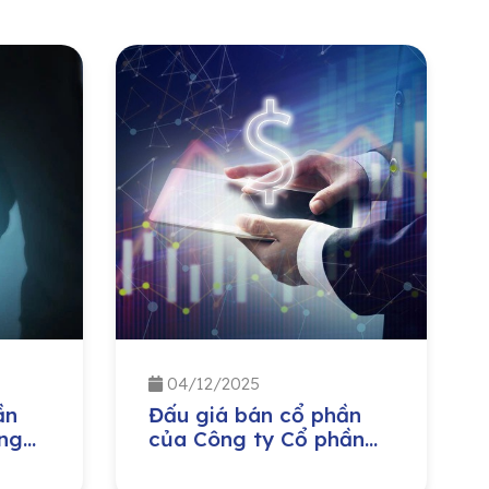
04/12/2025
ần
Đấu giá bán cổ phần
ng
của Công ty Cổ phần
ị
Môi trường và Công
ban
trình đô thị Nghệ An do