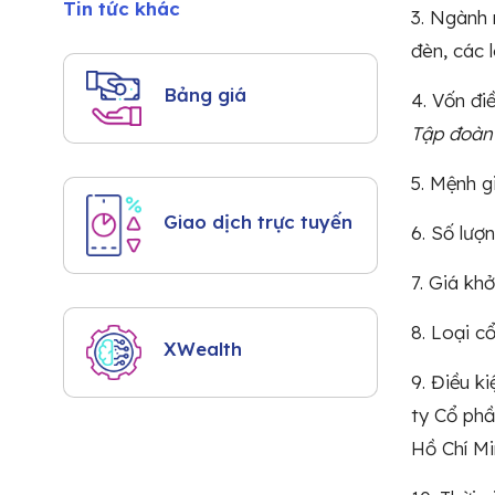
Tin tức khác
3. Ngành 
đèn, các 
Bảng giá
4. Vốn đi
Tập đoàn
5. Mệnh g
Giao dịch trực tuyến
6. Số lượ
7. Giá kh
8. Loại c
XWealth
9. Điều k
ty Cổ ph
Hồ Chí Mi