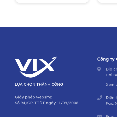
Nam 
Tổng
dưỡn
trìn
cổ p
Công ty
Địa c
Hai B
LỰA CHỌN THÀNH CÔNG
Xem 
Giấy phép website:
Điện 
Số 94/GP-TTĐT ngày 11/09/2008
Fax:
(
Email