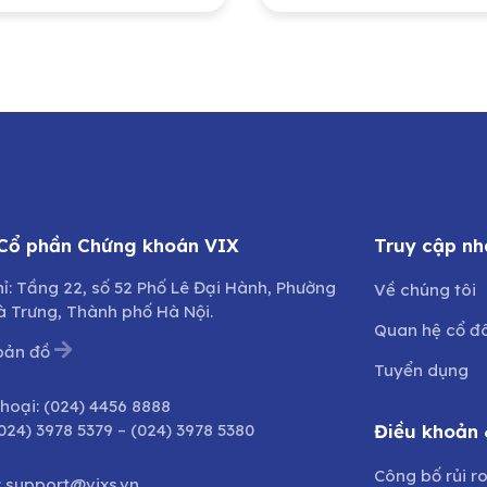
(PVN) đầu tư tại
Nhân dân tỉnh Quả
 Công ty Bảo
Trị sở hữu
g – Sửa chữa công
h Dầu khí, Công ty
hần (PVMR)
 Cổ phần Chứng khoán VIX
Truy cập nh
hỉ: Tầng 22, số 52 Phố Lê Đại Hành, Phường
Về chúng tôi
à Trưng, Thành phố Hà Nội.
Quan hệ cổ đ
bản đồ
Tuyển dụng
thoại:
(024) 4456 8888
024) 3978 5379
–
(024) 3978 5380
Điều khoản 
Công bố rủi r
:
support@vixs.vn