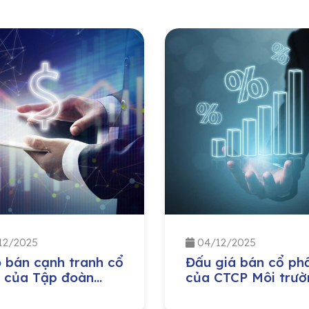
12/2025
04/12/2025
 bán cạnh tranh cổ
Đấu giá bán cổ ph
 của Tập đoàn
của CTCP Môi trườ
 nghiệp – Năng
và Phát triển đô th
g Quốc gia Việt
Quảng Bình do Ủy 