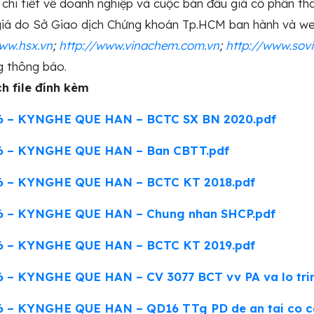
 chi tiết về doanh nghiệp và cuộc bán đấu giá cổ phần t
giá do Sở Giao dịch Chứng khoán Tp.HCM ban hành và we
ww.hsx.vn
;
http://www.vinachem.com.vn
;
http://www.sov
g thông báo.
h file đính kèm
6 – KYNGHE QUE HAN – BCTC SX BN 2020.pdf
6 – KYNGHE QUE HAN – Ban CBTT.pdf
6 – KYNGHE QUE HAN – BCTC KT 2018.pdf
6 – KYNGHE QUE HAN – Chung nhan SHCP.pdf
6 – KYNGHE QUE HAN – BCTC KT 2019.pdf
 – KYNGHE QUE HAN – CV 3077 BCT vv PA va lo trin
6 – KYNGHE QUE HAN – QD16 TTg PD de an tai co c