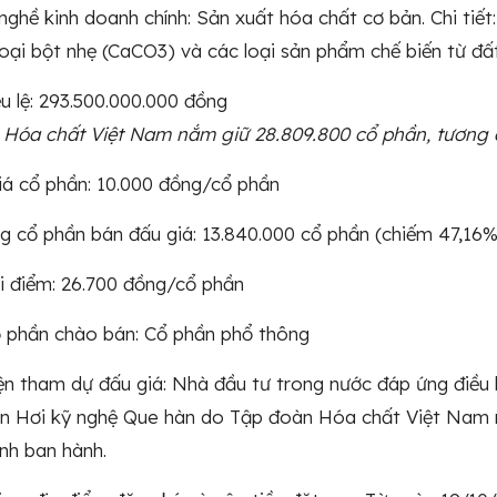
nghề kinh doanh chính: Sản xuất hóa chất cơ bản. Chi tiết: 
loại bột nhẹ (CaCO3) và các loại sản phẩm chế biến từ đất
ều lệ: 293.500.000.000 đồng
 Hóa chất Việt Nam nắm giữ 28.809.800 cổ phần, tương 
iá cổ phần: 10.000 đồng/cổ phần
ng cổ phần bán đấu giá: 13.840.000 cổ phần (chiếm 47,16% 
ởi điểm: 26.700 đồng/cổ phần
ổ phần chào bán: Cổ phần phổ thông
iện tham dự đấu giá: Nhà đầu tư trong nước đáp ứng điề
ần Hơi kỹ nghệ Que hàn do Tập đoàn Hóa chất Việt Nam 
nh ban hành.