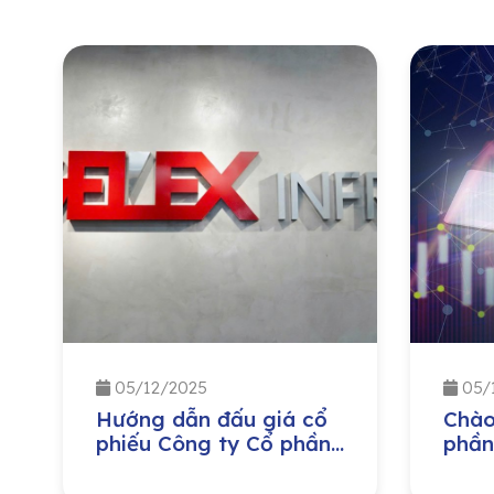
05/12/2025
05/
Hướng dẫn đấu giá cổ
Chào
phiếu Công ty Cổ phần
phần
Hạ Tầng Gelex
Công
lượn