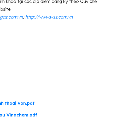
ham khảo tại các địa điểm đăng ký theo Quy chế
bsite:
igaz.com.vn
;
http://www.wss.com.vn
h thoai von.pdf
au Vinachem.pdf