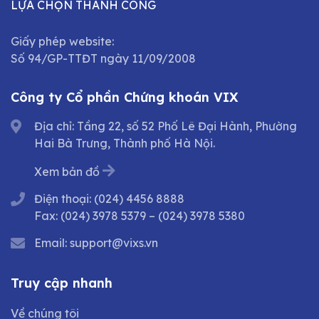
LỰA CHỌN THÀNH CÔNG
Giấy phép website:
Số 94/GP-TTĐT ngày 11/09/2008
Công ty Cổ phần Chứng khoán VIX
Địa chỉ: Tầng 22, số 52 Phố Lê Đại Hành, Phường
Hai Bà Trưng, Thành phố Hà Nội.
Xem bản đồ
Điện thoại:
(024) 4456 8888
Fax:
(024) 3978 5379
–
(024) 3978 5380
Email:
support@vixs.vn
Truy cập nhanh
Về chúng tôi