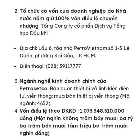
Tổ chức có vốn của doanh nghiệp do Nhà
nước nắm giữ
100% vốn điều lệ chuyển
nhượng
: Tổng Công ty cổ phần Dịch vụ Tổng
hợp Dầu khí
Địa chỉ: Lầu 6, tòa nhà PetroVietnam số 1-5 Lê
Duẩn, phường Sài Gòn, TP. HCM.
Điện thoại: (028) 39117777
Ngành nghề kinh doanh chính của
Petrosetco
: Bán buôn thiết bị và linh kiện điện
tử, viễn thông: mua bán thiết bị viễn thông (Mã
ngành: 4652).
Vốn điều lệ theo DKKD
:
1.073.348.310.000
đồng (Một nghìn không trăm bảy mươi ba tỷ
ba trăm bốn
mươi tám triệu ba trăm mười
nghìn đồng)