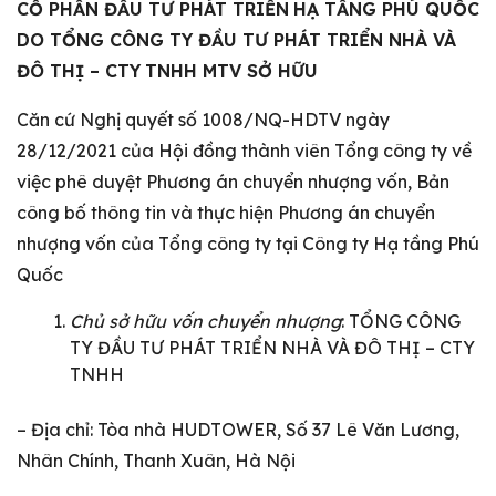
CỔ PHẦN ĐẦU TƯ PHÁT TRIỂN
HẠ TẦNG PHÚ QUỐC
DO TỔNG CÔNG TY ĐẦU TƯ PHÁT TRIỂN NHÀ VÀ
ĐÔ THỊ – CTY
TNHH MTV SỞ HỮU
Căn cứ Nghị quyết số 1008/NQ-HDTV ngày
28/12/2021 của Hội đồng thành viên Tổng công ty về
việc phê duyệt Phương án chuyển nhượng vốn, Bản
công bố thông tin và thực hiện Phương án chuyển
nhượng vốn của Tổng công ty tại Công ty Hạ tầng Phú
Quốc
Chủ sở hữu vốn chuyển nhượng
: TỔNG CÔNG
TY ĐẦU TƯ PHÁT TRIỂN NHÀ VÀ ĐÔ THỊ – CTY
TNHH
– Địa chỉ: Tòa nhà HUDTOWER, Số 37 Lê Văn Lương,
Nhân Chính, Thanh Xuân, Hà Nội