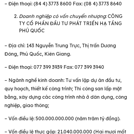
– Điện thoại: (84 4) 3773 8600 Fax: (08 4) 3773 8640
Doanh nghiệp có vốn chuyển nhượng
: CÔNG
TY CỔ PHẦN ĐẦU TƯ PHÁT TRIỂN HẠ TẦNG
PHÚ QUỐC
– Địa chỉ: 143 Nguyễn Trung Trực, Thị trấn Dương
Đông, Phú Quốc, Kiên Giang.
– Điện thoại: 077 399 3939 Fax: 077 399 3940
– Ngành nghề kinh doanh: Tư vấn lập dự án đầu tư,
quy hoạch, thiết kế công trình; Thi công san lấp mặt
bằng, xây dựng các công trình nhà ở dân dụng, công
nghiệp, giao thông;
– Vốn điều lệ: 500.000.000.000 (năm trăm tỷ đồng).
– Vốn điều lệ thực góp: 21.040.000.000 (Hai mươi mốt