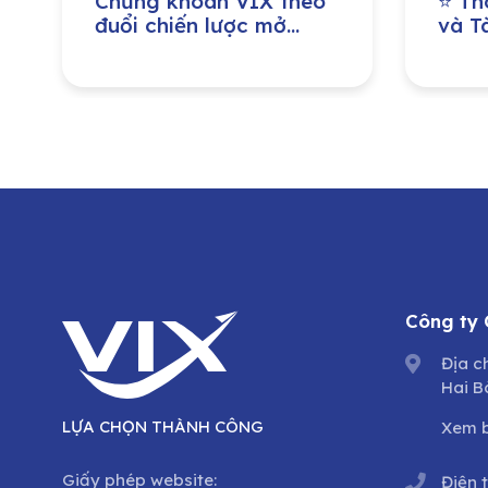
Chứng khoán VIX theo
⭐ Th
đuổi chiến lược mở
và Tà
rộng quy mô vốn, tăng
đồng
năng lực cho vay
niên
margin
Công ty
Địa c
Hai B
LỰA CHỌN THÀNH CÔNG
Xem 
Giấy phép website:
Điện 