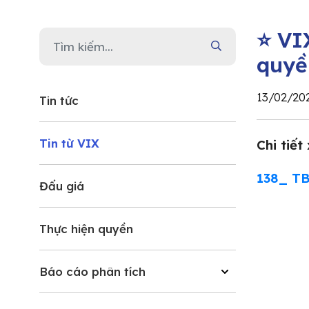
⭐ VI
quyề
13/02/20
Tin tức
Tin từ VIX
Chi tiết
138_ TB
Đấu giá
Thực hiện quyền
Báo cáo phân tích