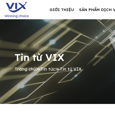
GIỚI THIỆU
SẢN PHẨM DỊCH 
Tin từ VIX
Trang chủ
≫
Tin tức
≫
Tin từ VIX