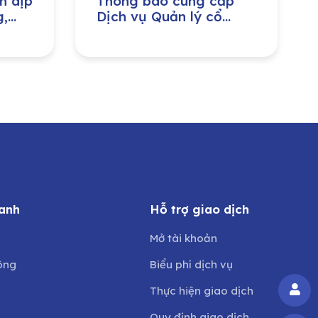
n dịp
Thông báo cung cấp
g,
Dịch vụ Quản lý cổ
iền
đông cho CTCP Đầu tư
ày
Nước sạch Sông Đà
anh
Hỗ trợ giao dịch
Mở tài khoản
ông
Biểu phí dịch vụ
Thực hiện giao dịch
Quy định giao dịch