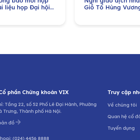
ông báo mời họp
Nghỉ giao dịch nhâ
i liệu họp Đại hội
Giỗ Tổ Hùng Vươn
 cổ đông thường
Ngày Giải phóng M
 năm 2026
Nam 30/04 và Ng
Quốc tế Lao động
01/05 năm 2026
 Cổ phần Chứng khoán VIX
Truy cập nh
hỉ: Tầng 22, số 52 Phố Lê Đại Hành, Phường
Về chúng tôi
à Trưng, Thành phố Hà Nội.
Quan hệ cổ đ
bản đồ
Tuyển dụng
thoại:
(024) 4456 8888