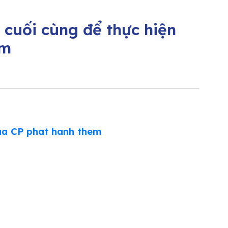
cuối cùng để thực hiện
êm
ua CP phat hanh them