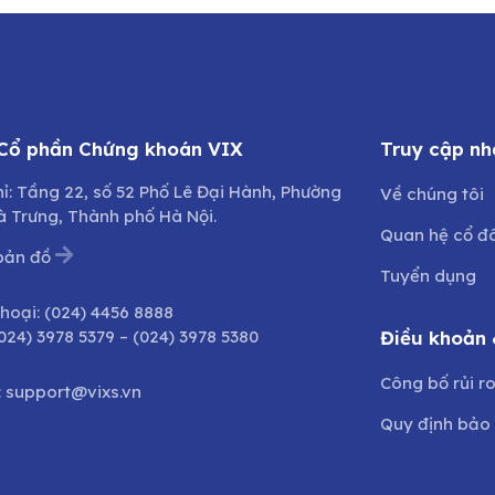
 Cổ phần Chứng khoán VIX
Truy cập nh
hỉ: Tầng 22, số 52 Phố Lê Đại Hành, Phường
Về chúng tôi
à Trưng, Thành phố Hà Nội.
Quan hệ cổ đ
bản đồ
Tuyển dụng
thoại:
(024) 4456 8888
024) 3978 5379
–
(024) 3978 5380
Điều khoản 
Công bố rủi r
:
support@vixs.vn
Quy định bảo 