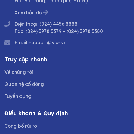
Hai Bà Trưng, Thành phố Hà Nội.
Xem bản đồ
Điện thoại:
(024) 4456 8888
Fax:
(024) 3978 5379
–
(024) 3978 5380
Email:
support@vixs.vn
Truy cập nhanh
Về chúng tôi
Quan hệ cổ đông
Tuyển dụng
Điều khoản & Quy định
Công bố rủi ro