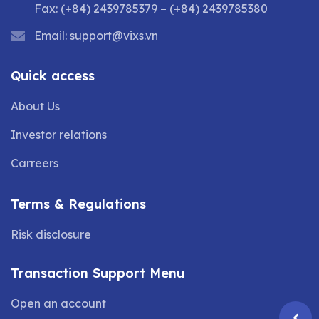
Fax: (+84) 2439785379 – (+84) 2439785380
Email:
support@vixs.vn
Quick access
About Us
Investor relations
Carreers
Terms & Regulations
Risk disclosure
Transaction Support Menu
Open an account