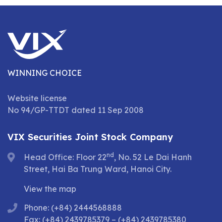
WINNING CHOICE
Website license
No 94/GP-TTDT dated 11 Sep 2008
VIX Securities Joint Stock Company
nd
Head Office: Floor 22
, No. 52 Le Dai Hanh
Street, Hai Ba Trung Ward, Hanoi City.
View the map
Phone: (+84) 2444568888
Fax: (+84) 2439785379 – (+84) 2439785380